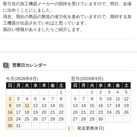
取引先の加工機器メーカーの招待を受けていますので、明日、会場
に出向くことにしました。
鍋セット
現在、我社の商品の製造の省力化を進めていますので、期待する加
工機器が出品されていればと思っています。
身欠き
面白い情報がありましたらご紹介します。
その他ふぐセット
特定商取引法に基づく表示
営業日カレンダー
今月(2026年8月)
翌月(2026年9月)
日
月
火
水
木
金
土
日
月
火
水
木
金
土
1
1
2
3
4
5
2
3
4
5
6
7
8
6
7
8
9
10
11
12
9
10
11
12
13
14
15
13
14
15
16
17
18
19
16
17
18
19
20
21
22
20
21
22
23
24
25
26
23
24
25
26
27
28
29
27
28
29
30
30
31
(
発送業務休日)