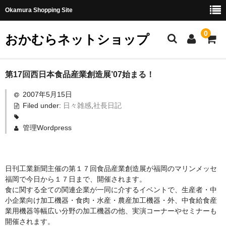
Okamura Shopping Site
0
おかむらネットショップ
商品
第17回西日本食品産業創造展’07始まる！
2007年5月15日
社長日記
Filed under:
日々雑感
,
社長日記
味噌
管理Wordpress
珍味・加工品
天然とらふぐ
日刊工業新聞主催の第１７回食品産業創造展が福岡のマリンメッセ
福岡で今日から１７日まで、開催されます。
国産とらふぐ
食に関する全ての関連企業が一同に介するイベントで、生産者・中
小企業向け加工機器・食肉・水産・農産加工機器・外、中食給食産
料理セット
業用機器等幅広い分野の加工機器の他、実演コーナーやセミナーも
開催されます。
刺身セット