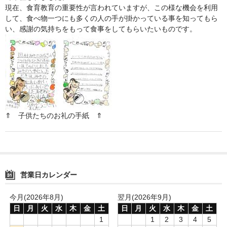
現在、食育教育の重要性が言われていますが、この様な機会を利用
鍋セット
して、食べ物一つにも多くの人の手が掛かっている事を知ってもら
い、感謝の気持ちをもって食事をしてもらいたいものです。
身欠き
その他ふぐセット
特定商取引法に基づく表示
⇑ 子供たちのお礼の手紙 ⇑
営業日カレンダー
今月(2026年8月)
翌月(2026年9月)
日
月
火
水
木
金
土
日
月
火
水
木
金
土
1
1
2
3
4
5