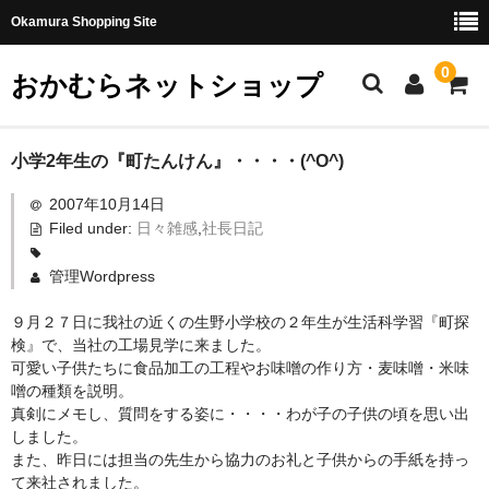
Okamura Shopping Site
0
おかむらネットショップ
商品
小学2年生の『町たんけん』・・・・(^O^)
2007年10月14日
社長日記
Filed under:
日々雑感
,
社長日記
味噌
管理Wordpress
珍味・加工品
９月２７日に我社の近くの生野小学校の２年生が生活科学習『町探
天然とらふぐ
検』で、当社の工場見学に来ました。
可愛い子供たちに食品加工の工程やお味噌の作り方・麦味噌・米味
国産とらふぐ
噌の種類を説明。
真剣にメモし、質問をする姿に・・・・わが子の子供の頃を思い出
料理セット
しました。
また、昨日には担当の先生から協力のお礼と子供からの手紙を持っ
刺身セット
て来社されました。