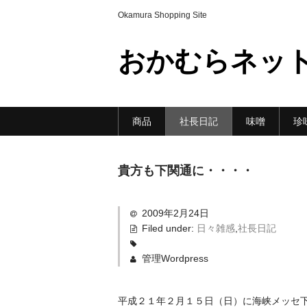
Okamura Shopping Site
おかむらネッ
商品
社長日記
味噌
珍
貴方も下関通に・・・・
2009年2月24日
Filed under:
日々雑感
,
社長日記
管理Wordpress
平成２１年２月１５日（日）に海峡メッセ