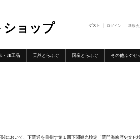
トショップ
ゲスト
ログイン
新規会
味・加工品
天然とらふぐ
国産とらふぐ
その他ふぐセ
下関において、下関通を目指す第１回下関観光検定「関門海峡歴史文化