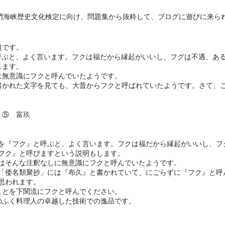
関門海峡歴史文化検定に向け、問題集から抜粋して、ブログに遊びに来ら
題です。
呼ぶと、よく言います。フクは福だから縁起がいいし、フグは不遇、あ
します。
に無意識にフクと呼んでいたようです。
書かれた文字を見ても、大昔からフクと呼ばれていたようです。さて、
 ⑤ 富玖
を『フク』と呼ぶと、よく言います。フクは福だから縁起がいいし、フ
フク』と呼びますという説明もします。
はそんな注釈なしに無意識にフクと呼んでいたようです。
「倭名類聚抄」には『布久』と書かれていて、にごらずに『フク』と呼
思われます。
ことを下関流にフクと呼んでください。
のふく料理人の卓越した技術での逸品です。