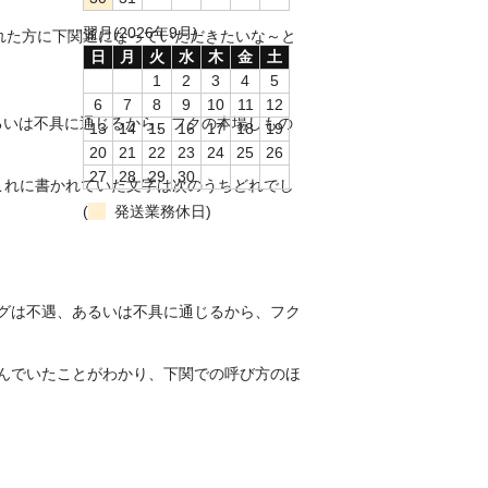
翌月(2026年9月)
れた方に下関通になっていただきたいな～と
日
月
火
水
木
金
土
1
2
3
4
5
6
7
8
9
10
11
12
るいは不具に通じるから、フクの本場しもの
13
14
15
16
17
18
19
20
21
22
23
24
25
26
27
28
29
30
これに書かれていた文字は次のうちどれでし
(
発送業務休日)
グは不遇、あるいは不具に通じるから、フク
んでいたことがわかり、下関での呼び方のほ