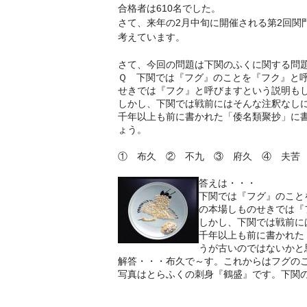
合格者は610名でした。
さて、来年の2月中旬に開催される第2回
考えています。
さて、今回の問題は下関のふくに関する問
Ｑ 下関では『フグ』のことを『フク』と
せきでは『フク』と呼びますという説明も
しかし、下関では戦前にはそんな注釈なし
千年以上も前に書かれた「倭名類聚抄」に
ょう。
① 布久 ② 不九 ③ 府久 ④ 夫苦
答えは・・・
下関では『フグ』のこと
の本場しものせきでは『
しかし、下関では戦前に
千年以上も前に書かれた
うが古いのではないかと
解答・・・布久で～す。これからはフグの
写真はとらふくの刺身『鶴盛』です。下関