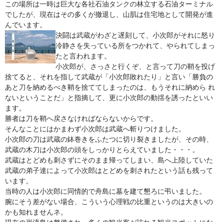
この場所は一時は巨大な各社石油タンクの林立する石油ターミナル
でしたが、現在はその多くが撤退し、山肌は住宅地として開発が進
んでいます。
決闘は武蔵がわざと遅刻して、小次郎がそれに怒り
冷静さを失っている所をつかれて、やられてしまっ
たと言われます。
小次郎が、さっさと行くぞ、と言って刀の鞘を投げ
捨てると、それを指して武蔵が「小次郎敗れたり」と言い「勝負の
あと刀を納めるべき鞘を捨ててしまったのは、もうそれに納めら れ
ないということだ」と指摘して、更に小次郎の動揺を誘ったといい
ます。
勝者は刀を鞘へ戻さなければならないからです。
そんなことにはかまわず小次郎は武蔵へ斬りつけました。
小次郎の刀は武蔵の鉢巻きをふたつに切り裂きましたが、その時、
武蔵の木刀は小次郎の頭をしっかりとらえていました・・・。
武蔵はとどめも刺さずにそのまま帰ってしまい、島へ上陸していた
武蔵の弟子達によって小次郎はとどめを刺されたという話も残って
います。
当時の人は小次郎に同情的で舟島に墓を建て懇ろに弔いました。
腕にそう差がない場合、こういう心理戦の比重というのは大きいの
かも知れませんネ。