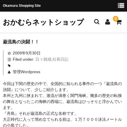
Okamura Shopping Site
0
おかむらネットショップ
商品
巌流島の決闘！！
2009年9月30日
社長日記
Filed under:
日々雑感
,
社長日記
味噌
管理Wordpress
珍味・加工品
今回は下関の歴史の中で、全国的に知られる事件の一つ『巌流島の
天然とらふぐ
決闘』について、少しご紹介します。
本州と九州に挟まれて、激流が渦巻く関門海峡。幾多の歴史の転換
国産とらふぐ
の舞台となったこの海峡の西端に、巌流島はひっそりと浮かんでい
ます。
料理セット
『舟島』それが巌流島の正式な名称です。
大正時代に入って埋め立てられる前は、１万７０００泳法メートル
刺身セット
の小島でした。