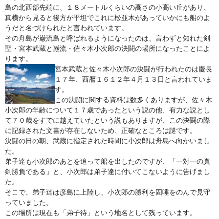
島の北西部先端に、１８メートルくらいの高さの小高い丘があり、
鍋セット
真横から見ると後方が平坦でこれに松並木があっていかにも船のよ
うだと名づけられたと言われています。
身欠き
その舟島が巌流島と呼ばれるようになったのは、言わずと知れた剣
聖・宮本武蔵と巌流・佐々木小次郎の決闘の場所になったことによ
その他ふぐセット
ります。
宮本武蔵と佐々木小次郎の決闘が行われたのは慶長
特定商取引法に基づく表示
１７年、西暦１６１２年４月１３日と言われていま
す。
この決闘に関する資料は数多くありますが、佐々木
小次郎の年齢について１７歳であったという説の他、有力な説とし
て７０歳をすでに越えていたという説もありますが、この決闘の際
に記録された文書が存在しないため、正確なところは謎です。
決闘の日の朝、武蔵に指定された時間に小次郎は舟島へ向かいまし
た。
弟子達も小次郎のあとを追って船を出したのですが、「一対一の真
剣勝負である」と、小次郎は弟子達に付いてこないように告げまし
た。
そこで、弟子達は彦島に上陸し、小次郎の勝利を固唾をのんで見守
っていました。
この場所は現在も「弟子待」という地名として残っています。