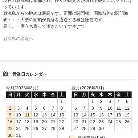
現在の巌流島は整備され、多くの観光客が訪れる観光スポットにな
っています。
巌流島からの眺めは最高です。正面に関門橋、国際航路の関門海
峡・・・大型の船舶が真縁を通過する様は圧巻です。
是非、一度立ち寄って頂きたいですネ(^^♪
巌流島の現況へ
営業日カレンダー
今月(2026年8月)
翌月(2026年9月)
日
月
火
水
木
金
土
日
月
火
水
木
金
土
1
1
2
3
4
5
2
3
4
5
6
7
8
6
7
8
9
10
11
12
9
10
11
12
13
14
15
13
14
15
16
17
18
19
16
17
18
19
20
21
22
20
21
22
23
24
25
26
23
24
25
26
27
28
29
27
28
29
30
30
31
(
発送業務休日)