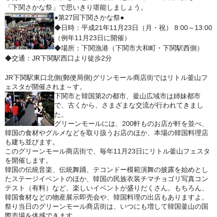
「下関さかな祭」で思いきり堪能しましょう。
鍋セット
●第27回下関さかな祭●
◆日時：平成21年11月23日（月・祝） 8:00～13:00
身欠き
（例年11月23日に開催）
◆場所：下関漁港（下関市大和町・下関駅西側）
その他ふぐセット
◆交通：JR下関駅西口より徒歩2分
特定商取引法に基づく表示
JR下関駅東口北側(郵便局側)グリンモール商店街ではリトル釜山フ
ェスタが開催されま～す。
下関市と韓国第2の都市、釜山広域市は姉妹都市
で、古くから、さまざまな交流が行われてきまし
た。
グリーンモールには、200軒ものお店が軒を並べ、
韓国の食材やグルメなどを取り扱うお店のほか、本場の韓国料理店
も建ち並びます。
このグリーンモール商店街で、毎年11月23日にリトル釜山フェスタ
を開催します。
韓国の伝統音楽、伝統舞踊、テコンドー模範演舞の披露を始めとし
たステージイベントのほか、韓国の民族衣装チマチョゴリ写真コン
テスト（有料）など、楽しいイベントが盛りだくさん。もちろん、
韓国食材などの物産展示即売会や、韓国料理の出店もありますよ。
祭り当日のグリーンモール商店街は、いつにも増して韓国釜山の国
際市場を体感できます。