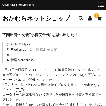
Okamura Shopping Site
0
おかむらネットショップ
商品
下関出身の女優”小暮実千代”を思い出した！！
2010年2月22日
社長日記
Filed under:
日々雑感
,
社長日記
味噌
管理Wordpress
珍味・加工品
2月21日の日曜日２００９－２０１０年度国際ロータリー第２７１
天然とらふぐ
０地区グループ１のインターシティミーティング(ＩＭ)が下関のシ
ーモールパレスで開催されました。
国産とらふぐ
2月に入って慌ただしい毎日の連続でブログを書くことが出来なく
て・・・(T_T)
料理セット
ロータリーも出席出来ない状態でしたが日曜日の行事と言う事で出
席しました。
刺身セット
しかし、昨日も午前中は仕事をして開会の時間ギリギリに滑り込み