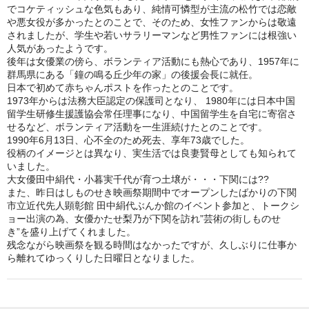
でコケティッシュな色気もあり、純情可憐型が主流の松竹では恋敵
や悪女役が多かったとのことで、そのため、女性ファンからは敬遠
されましたが、学生や若いサラリーマンなど男性ファンには根強い
人気があったようです。
後年は女優業の傍ら、ボランティア活動にも熱心であり、1957年に
群馬県にある「鐘の鳴る丘少年の家」の後援会長に就任。
日本で初めて赤ちゃんポストを作ったとのことです。
1973年からは法務大臣認定の保護司となり、 1980年には日本中国
留学生研修生援護協会常任理事になり、中国留学生を自宅に寄宿さ
せるなど、ボランティア活動を一生涯続けたとのことです。
1990年6月13日、心不全のため死去、享年73歳でした。
役柄のイメージとは異なり、実生活では良妻賢母としても知られて
いました。
大女優田中絹代・小暮実千代が育つ土壌が・・・下関には??
また、昨日はしものせき映画祭期間中でオープンしたばかりの下関
市立近代先人顕彰館 田中絹代ぶんか館のイベント参加と、トークシ
ョー出演の為、女優かたせ梨乃が下関を訪れ”芸術の街しものせ
き”を盛り上げてくれました。
残念ながら映画祭を観る時間はなかったですが、久しぶりに仕事か
ら離れてゆっくりした日曜日となりました。