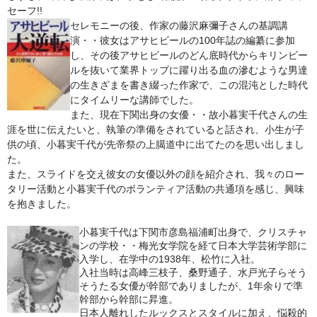
セーフ!!
鍋セット
セレモニーの後、作家の藤沢麻彌子さんの基調講
演・・彼女はアサヒビールの100年誌の編纂に参加
身欠き
し、その後アサヒビールのどん底時代からキリンビー
ルを抜いて業界トップに躍り出る血の滲むような男達
その他ふぐセット
の生きざまを書き綴った作家で、この混沌とした時代
にタイムリーな講師でした。
特定商取引法に基づく表示
また、現在下関出身の女優・・故小暮実千代さんの生
涯を世に伝えたいと、執筆の準備をされていると話され、小生が子
供の頃、小暮実千代が先帝祭の上臈道中に出てたのを思い出しまし
た。
また、スライドを交え彼女の女優以外の顔を紹介され、我々のロー
タリー活動と小暮実千代のボランティア活動の共通項を感じ、興味
を抱きました。
小暮実千代は下関市彦島福浦町出身で、クリスチャ
ンの学校・・梅光女学院を経て日本大学芸術学部に
入学し、在学中の1938年、松竹に入社。
入社当時は高峰三枝子、桑野通子、水戸光子らそう
そうたる女優が幹部でありましたが、1年余りで準
幹部から幹部に昇進。
日本人離れしたルックスとスタイルに加え、悩殺的