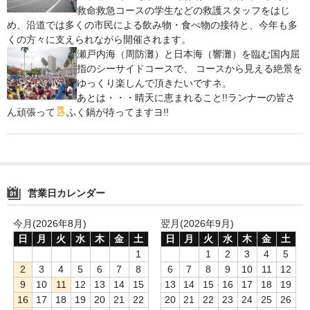
救命救急コースの学生などの救護スタッフをはじ
鍋セット
め、沿道では多くの市民による飲み物・食べ物の接待と、今年も多
くの方々に支えられながら開催されます。
身欠き
瀬戸内海（周防灘）と日本海（響灘）を臨む国内屈
指のシーサイドコースで、 コースから見える絶景を
その他ふぐセット
ゆっくり楽しんで頂きたいですネ。
あとは・・・晴天に恵まれること!!ランナーの皆さ
特定商取引法に基づく表示
ん頑張って
ふく鍋が待ってますヨ!!
営業日カレンダー
今月(2026年8月)
翌月(2026年9月)
日
月
火
水
木
金
土
日
月
火
水
木
金
土
1
1
2
3
4
5
2
3
4
5
6
7
8
6
7
8
9
10
11
12
9
10
11
12
13
14
15
13
14
15
16
17
18
19
16
17
18
19
20
21
22
20
21
22
23
24
25
26