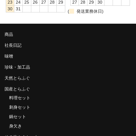
23
24
25
26
27
28
29
27
28
29
30
30
31
(
発送業務休日)
商品
社長日記
味噌
珍味・加工品
天然とらふぐ
国産とらふぐ
料理セット
刺身セット
鍋セット
身欠き