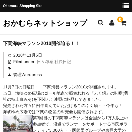
Okamura Shopping Site
0
おかむらネットショップ
商品
下関海峡マラソン2010開催迫る！！
2010年11月5日
社長日記
Filed under:
日々雑感
,
社長日記
味噌
管理Wordpress
珍味・加工品
11月7日の日曜日・・下関海響マラソン2010が開催されます。
天然とらふぐ
当日、海峡ゆめ広場のゴール地点で振舞われる『ふく鍋』の味噌(我
社の特上白みそ)を下関ふく連盟に納品してきました。
国産とらふぐ
完走された方々に例年喜んでいただけるこのふく鍋・・今年も!!
海峡ゆめ広場では下関の物産の即売会も開催されます。
料理セット
第3回目の下関海響マラソンは全国から1万人以上の
参加者で、沿道でランナーをサポートする市民ボラ
刺身セット
ンティア3,000人・・医師団グループや東亜大学の