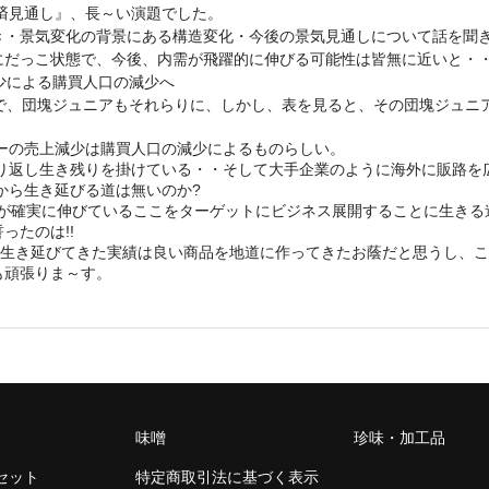
経済見通し』、長～い演題でした。
き・景気変化の背景にある構造変化・今後の景気見通しについて話を聞
だっこ状態で、今後、内需が飛躍的に伸びる可能性は皆無に近いと・・
少による購買人口の減少へ
で、団塊ジュニアもそれらりに、しかし、表を見ると、その団塊ジュニア
ーの売上減少は購買人口の減少によるものらしい。
り返し生き残りを掛けている・・そして大手企業のように海外に販路を
から生き延びる道は無いのか?
口が確実に伸びているここをターゲットにビジネス展開することに生きる
ったのは!!
間生き延びてきた実績は良い商品を地道に作ってきたお蔭だと思うし、
も頑張りま～す。
味噌
珍味・加工品
セット
特定商取引法に基づく表示