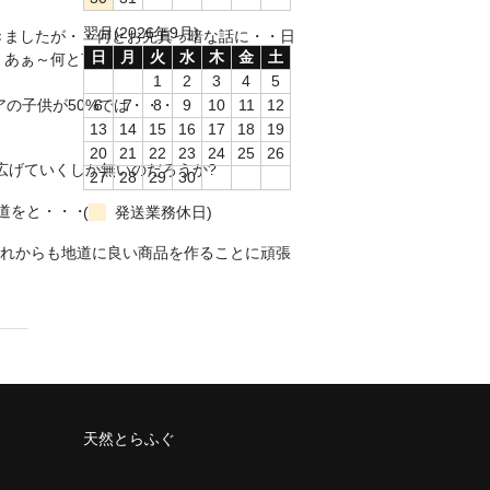
翌月(2026年9月)
きましたが・・何とお先真っ暗な話に・・日
日
月
火
水
木
金
土
あぁ～何と言うことか!!
1
2
3
4
5
の子供が50%では・・・
6
7
8
9
10
11
12
13
14
15
16
17
18
19
20
21
22
23
24
25
26
広げていくしか無いのだろうか?
27
28
29
30
道をと・・・
(
発送業務休日)
これからも地道に良い商品を作ることに頑張
天然とらふぐ