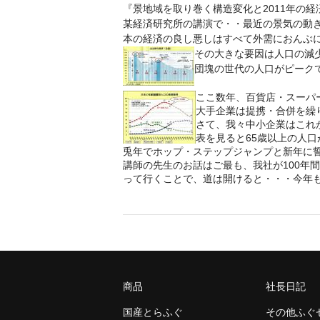
『景地域を取り巻く構造変化と2011年の
某経済研究所の講演で・・最近の景気の動
本の経済の良し悪しはすべて外需におんぶに
その大きな要因は人口の減
団塊の世代の人口がピーク
ここ数年、百貨店・スーパ
大手企業は提携・合併を繰
さて、我々中小企業はこれ
表を見ると65歳以上の人
兎年でホップ・ステップジャンプと新年に誓
講師の先生のお話はご最も、我社が100年
って行くことで、道は開けると・・・今年
商品
社長日記
国産とらふぐ
その他ふぐ