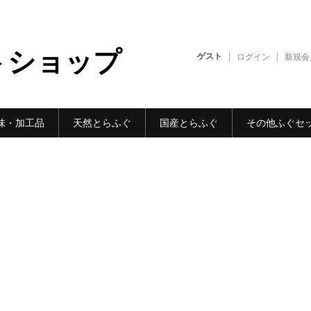
トショップ
ゲスト
ログイン
新規会
味・加工品
天然とらふぐ
国産とらふぐ
その他ふぐセ