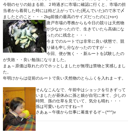
今朝のセリの始まる前、２時過ぎに市場に確認に行くと、市場の担
鍋セット
当者から着荷した時には殆ど上がっていた(死んでいた)ので氷で〆
ましたとのこと・・・2kg前後の最高のサイズだったのに(+o+)
身欠き
唐戸市場の専務からも今日の競りは天然物
が少なかったので、生きていたら高値にな
その他ふぐセット
ったのに残念と・・・
今までのルートでは非常に良い状態で、競
特定商取引法に基づく表示
り値も申し分なかったのですが・・
今回、便が無く・・新ルートを試験したの
が失敗・・良い勉強になりました。
まぁ～原価は取れたのでホッとしましたが無理は禁物と実感しまし
た。
年明けからは従前のルートで良い天然物のとらふくを入れま～す。
そんなこんなで、午前中はショックを引きずって
いましたが昼休みに孫と娘が自宅に来て、少しの
時間、孫の仕草を見ていて、気分も晴れ・・・
孫は可愛いものですね～!!
さあぁ～午後から仕事に驀進するぞ～(*^^)v