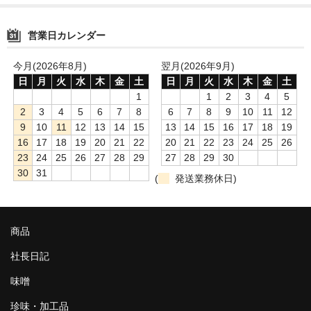
営業日カレンダー
今月(2026年8月)
翌月(2026年9月)
日
月
火
水
木
金
土
日
月
火
水
木
金
土
1
1
2
3
4
5
2
3
4
5
6
7
8
6
7
8
9
10
11
12
9
10
11
12
13
14
15
13
14
15
16
17
18
19
16
17
18
19
20
21
22
20
21
22
23
24
25
26
23
24
25
26
27
28
29
27
28
29
30
30
31
(
発送業務休日)
商品
社長日記
味噌
珍味・加工品