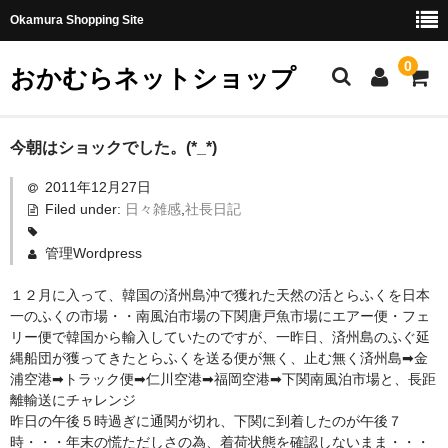
Okamura Shopping Site
0
おかむらネットショップ
商品
今朝はショックでした。(*_*)
2011年12月27日
社長日記
Filed under:
日々雑感
,
社長日記
味噌
管理Wordpress
珍味・加工品
１２月に入って、韓国の済州島沖で獲れた天然の活とらふくを日本
天然とらふぐ
一のふくの市場・・南風泊市場の下関唐戸魚市場にエアー便・フェ
リー便で韓国から輸入していたのですが、一昨日、済州島のふぐ延
国産とらふぐ
縄船団が獲ってきたとらふくを送る便が無く、止む無く済州島➡金
浦空港➡トラック便➡仁川空港➡福岡空港➡下関南風泊市場と、長距
料理セット
離輸送にチャレンジ
昨日の午後５時過ぎに通関が切れ、下関に到着したのが午後７
刺身セット
時・・・年末の慌ただしさの為、着荷状態を確認しないまま・・・