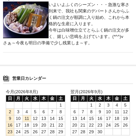
いよいよふくのシーズン・・・急激な寒さ
鍋セット
到来で、我社も関東のデパートさんからふ
く鍋の注文が順調に入り始め、これから本
身欠き
格的な生産に入ります。
今年は白味噌仕立てとらふく鍋の注文が多
その他ふぐセット
く、嬉しい悲鳴を上げています。(*^^)v
さぁ～今夜も明日の準備で少し残業しま～す。
特定商取引法に基づく表示
営業日カレンダー
今月(2026年8月)
翌月(2026年9月)
日
月
火
水
木
金
土
日
月
火
水
木
金
土
1
1
2
3
4
5
2
3
4
5
6
7
8
6
7
8
9
10
11
12
9
10
11
12
13
14
15
13
14
15
16
17
18
19
16
17
18
19
20
21
22
20
21
22
23
24
25
26
23
24
25
26
27
28
29
27
28
29
30