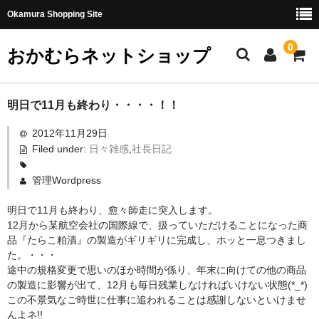
Okamura Shopping Site
0
おかむらネットショップ
商品
明日で11月も終わり・・・・！！
2012年11月29日
社長日記
Filed under:
日々雑感
,
社長日記
味噌
管理Wordpress
珍味・加工品
明日で11月も終わり、愈々師走に突入します。
天然とらふぐ
12月から某航空会社の国際線で、扱っていただけることになった商
品『たらこ粕漬』の製造がギリギリに完成し、ホッと一息つきまし
国産とらふぐ
た。・・・
途中の規格変更で思いのほか時間が係り、年末に向けての他の商品
料理セット
の製造に影響が出て、12月も毎日残業しなければいけない状態(*_*)
この不景気なご時世に仕事に追われることは感謝しないといけませ
刺身セット
んよネ!!