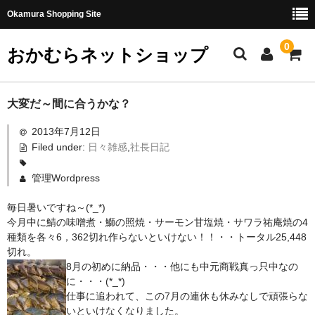
Okamura Shopping Site
0
おかむらネットショップ
商品
大変だ～間に合うかな？
2013年7月12日
社長日記
Filed under:
日々雑感
,
社長日記
味噌
管理Wordpress
珍味・加工品
毎日暑いですね～(*_*)
天然とらふぐ
今月中に鯖の味噌煮・鰤の照焼・サーモン甘塩焼・サワラ祐庵焼の4
種類を各々6，362切れ作らないといけない！！・・トータル25,448
国産とらふぐ
切れ。
8月の初めに納品・・・他にも中元商戦真っ只中なの
料理セット
に・・・(*_*)
仕事に追われて、この7月の連休も休みなしで頑張らな
刺身セット
いといけなくなりました。