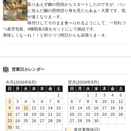
取りあえず鰤の照焼からスタートしたのですが、パン
鍋セット
に並んだ鰤の照焼切り身を見たらあぁ～大変です。気
が遠くなりま～す。
身欠き
味付けしてそのまま食べられるようにして、一切れづ
つ真空包装、4種類各2袋をセットにして納品です。
その他ふぐセット
美味しくな～れ！！と祈りつつ明日からも頑張りま～す。
特定商取引法に基づく表示
営業日カレンダー
今月(2026年8月)
翌月(2026年9月)
日
月
火
水
木
金
土
日
月
火
水
木
金
土
1
1
2
3
4
5
2
3
4
5
6
7
8
6
7
8
9
10
11
12
9
10
11
12
13
14
15
13
14
15
16
17
18
19
16
17
18
19
20
21
22
20
21
22
23
24
25
26
23
24
25
26
27
28
29
27
28
29
30
30
31
(
発送業務休日)