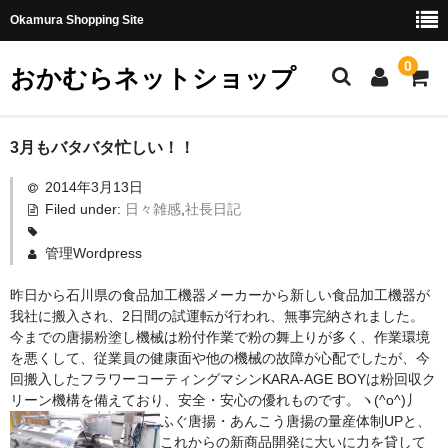
Okamura Shopping Site
0
おかむらネットショップ
商品
3月もバタバタ忙しい！！
2014年3月13日
社長日記
Filed under:
日々雑感
,
社長日記
味噌
管理Wordpress
珍味・加工品
昨日から石川県の食品加工機器メーカーから新しい食品加工機器が
天然とらふぐ
我社に搬入され、2日間の試運転が行われ、無事完納されました。
今までの唐揚粉塗し機械は粉付作業で粉の舞上りが多く、作業環境
国産とらふぐ
を悪くして、従業員の健康面や他の機械の故障が心配でしたが、今
回搬入したフラワーコーティングマシンKARA-AGE BOYは粉回収ク
料理セット
リーン機構を備えており、安全・安心の優れものです。ヽ(^o^)丿
ふぐ唐揚・あんこう唐揚の量産体制UPと、
刺身セット
これからの新商品開発に大いに力を貸して