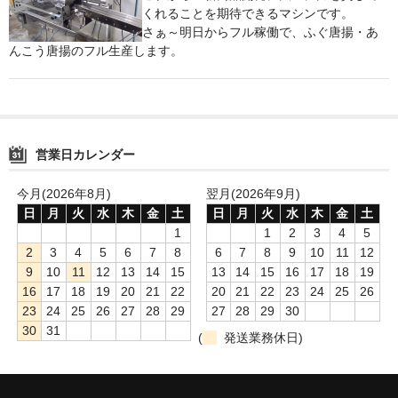
くれることを期待できるマシンです。
鍋セット
さぁ～明日からフル稼働で、ふぐ唐揚・あ
んこう唐揚のフル生産します。
身欠き
その他ふぐセット
特定商取引法に基づく表示
営業日カレンダー
今月(2026年8月)
翌月(2026年9月)
日
月
火
水
木
金
土
日
月
火
水
木
金
土
1
1
2
3
4
5
2
3
4
5
6
7
8
6
7
8
9
10
11
12
9
10
11
12
13
14
15
13
14
15
16
17
18
19
16
17
18
19
20
21
22
20
21
22
23
24
25
26
23
24
25
26
27
28
29
27
28
29
30
30
31
(
発送業務休日)