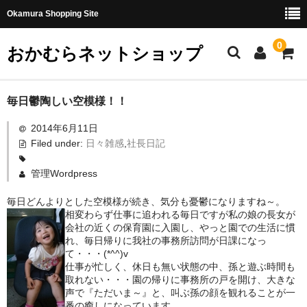
Okamura Shopping Site
0
おかむらネットショップ
商品
毎日鬱陶しい空模様！！
2014年6月11日
社長日記
Filed under:
日々雑感
,
社長日記
味噌
管理Wordpress
珍味・加工品
毎日どんよりとした空模様が続き、気分も憂鬱になりますね～。
相変わらず仕事に追われる毎日ですが私の娘の長女が
天然とらふぐ
会社の近くの保育園に入園し、やっと園での生活に慣
れ、毎日帰りに我社の事務所訪問が日課になっ
国産とらふぐ
て・・・(*^^)v
仕事が忙しく、休日も無い状態の中、孫と遊ぶ時間も
料理セット
取れない・・・園の帰りに事務所の戸を開け、大きな
声で『ただいま～』と、叫ぶ孫の顔を観れることが一
刺身セット
番の癒しになっています。