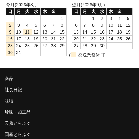
今月(2026年8月)
翌月(2026年9月)
日
月
火
水
木
金
土
日
月
火
水
木
金
土
1
1
2
3
4
5
2
3
4
5
6
7
8
6
7
8
9
10
11
12
9
10
11
12
13
14
15
13
14
15
16
17
18
19
16
17
18
19
20
21
22
20
21
22
23
24
25
26
23
24
25
26
27
28
29
27
28
29
30
30
31
(
発送業務休日)
商品
社長日記
味噌
珍味・加工品
天然とらふぐ
国産とらふぐ