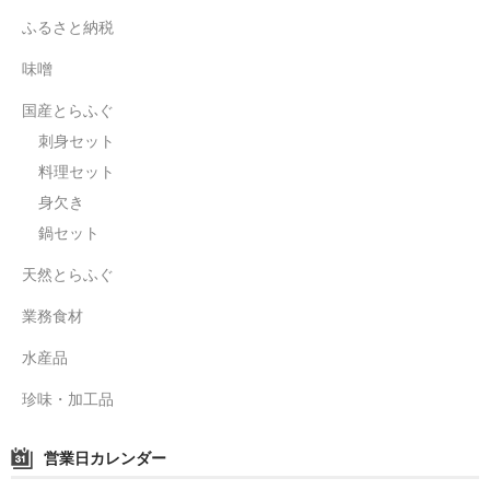
ふるさと納税
鍋セット
味噌
身欠き
国産とらふぐ
その他ふぐセット
刺身セット
料理セット
特定商取引法に基づく表示
身欠き
鍋セット
天然とらふぐ
業務食材
水産品
珍味・加工品
営業日カレンダー