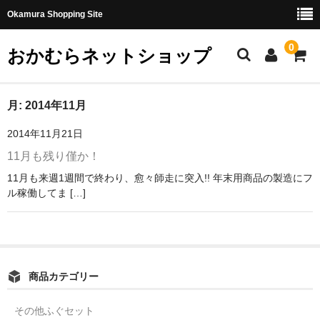
Okamura Shopping Site
0
おかむらネットショップ
商品
月:
2014年11月
2014年11月21日
社長日記
11月も残り僅か！
味噌
11月も来週1週間で終わり、愈々師走に突入!! 年末用商品の製造にフ
ル稼働してま […]
珍味・加工品
天然とらふぐ
国産とらふぐ
商品カテゴリー
料理セット
その他ふぐセット
刺身セット