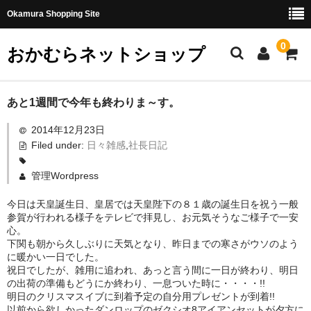
Okamura Shopping Site
0
おかむらネットショップ
商品
あと1週間で今年も終わりま～す。
2014年12月23日
社長日記
Filed under:
日々雑感
,
社長日記
味噌
管理Wordpress
珍味・加工品
今日は天皇誕生日、皇居では天皇陛下の８１歳の誕生日を祝う一般
参賀が行われる様子をテレビで拝見し、お元気そうなご様子で一安
天然とらふぐ
心。
下関も朝から久しぶりに天気となり、昨日までの寒さがウソのよう
国産とらふぐ
に暖かい一日でした。
祝日でしたが、雑用に追われ、あっと言う間に一日が終わり、明日
料理セット
の出荷の準備もどうにか終わり、一息ついた時に・・・・!!
明日のクリスマスイブに到着予定の自分用プレゼントが到着!!
刺身セット
以前から欲しかったダンロップのゼクシオ8アイアンセットが夕方に