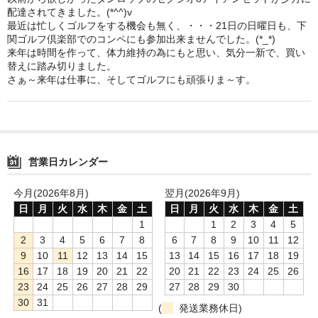
配達されてきました。(*^^)v
鍋セット
最近は忙しくゴルフをする機会も無く、・・・21日の日曜日も、下
関ゴルフ倶楽部でのコンペにも参加出来ませんでした。(*_*)
来年は時間を作って、体力維持の為にもと思い、気分一新で、買い
身欠き
替えに踏み切りました。
さぁ～来年は仕事に、そしてゴルフにも頑張りま～す。
その他ふぐセット
特定商取引法に基づく表示
営業日カレンダー
今月(2026年8月)
翌月(2026年9月)
日
月
火
水
木
金
土
日
月
火
水
木
金
土
1
1
2
3
4
5
2
3
4
5
6
7
8
6
7
8
9
10
11
12
9
10
11
12
13
14
15
13
14
15
16
17
18
19
16
17
18
19
20
21
22
20
21
22
23
24
25
26
23
24
25
26
27
28
29
27
28
29
30
30
31
(
発送業務休日)