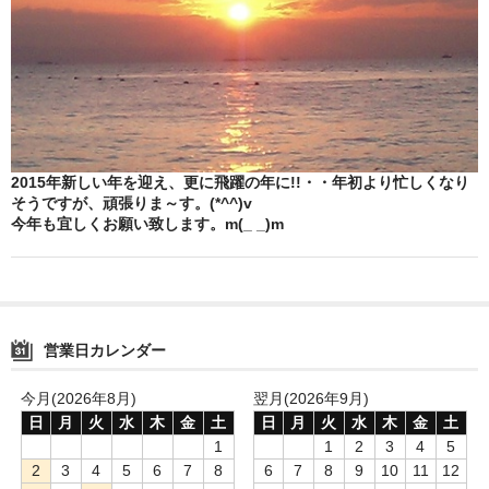
鍋セット
身欠き
その他ふぐセット
特定商取引法に基づく表示
2015年新しい年を迎え、更に飛躍の年に!!・・年初より忙しくなり
そうですが、頑張りま～す。(*^^)v
今年も宜しくお願い致します。m(_ _)m
営業日カレンダー
今月(2026年8月)
翌月(2026年9月)
日
月
火
水
木
金
土
日
月
火
水
木
金
土
1
1
2
3
4
5
2
3
4
5
6
7
8
6
7
8
9
10
11
12