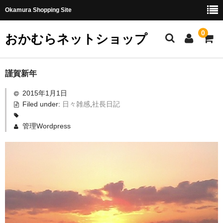
Okamura Shopping Site
0
おかむらネットショップ
商品
謹賀新年
2015年1月1日
社長日記
Filed under:
日々雑感
,
社長日記
味噌
管理Wordpress
珍味・加工品
天然とらふぐ
国産とらふぐ
料理セット
刺身セット