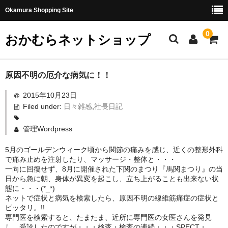
Okamura Shopping Site
0
おかむらネットショップ
商品
原因不明の厄介な病気に！！
2015年10月23日
社長日記
Filed under:
日々雑感
,
社長日記
味噌
管理Wordpress
珍味・加工品
5月のゴールデンウィーク頃から関節の痛みを感じ、近くの整形外科
で痛み止めを注射したり、マッサージ・整体と・・・
天然とらふぐ
一向に回復せず、8月に開催された下関のまつり『馬関まつり』の当
日から急に朝、身体が異変を起こし、立ち上がることも出来ない状
国産とらふぐ
態に・・・(*_*)
ネットで症状と病気を検索したら、原因不明の線維筋痛症の症状と
料理セット
ピッタリ。!!
専門医を検索すると、たまたま、近所に専門医の女医さんを発見
刺身セット
し、受診したのですが・・・検査・検査の連続・・・SPECT・