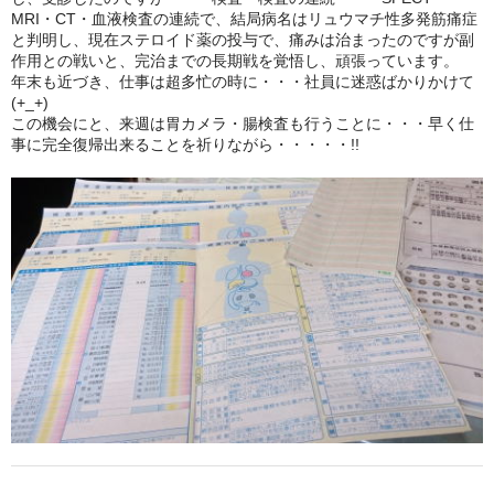
MRI・CT・血液検査の連続で、結局病名はリュウマチ性多発筋痛症
鍋セット
と判明し、現在ステロイド薬の投与で、痛みは治まったのですが副
作用との戦いと、完治までの長期戦を覚悟し、頑張っています。
年末も近づき、仕事は超多忙の時に・・・社員に迷惑ばかりかけて
身欠き
(+_+)
この機会にと、来週は胃カメラ・腸検査も行うことに・・・早く仕
その他ふぐセット
事に完全復帰出来ることを祈りながら・・・・・!!
特定商取引法に基づく表示