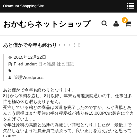
Okamura Shopping Site
0
おかむらネットショップ
商品
あと僅かで今年も終わり・・・！！
2015年12月22日
社長日記
Filed under:
日々雑感
,
社長日記
味噌
管理Wordpress
珍味・加工品
あと僅かで今年も終わりとなります。
8月から体調を崩し、8月以降、年末も毎週病院通いの中、仕事は多
天然とらふぐ
忙を極め休む暇もありません。
受注している殆どの商品は製造を完了したのですが、ふぐ唐揚とあ
国産とらふぐ
んこう唐揚はまだ受注の半分程度残が残り各15,000PCの製造に全力
をあげています。
料理セット
今年は原料の高騰と品薄の為厳しい商戦となりましたが、最後まで
欠品しないよう社員全員で頑張って、良い正月を迎えたいと思って
刺身セット
います。