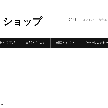
トショップ
ゲスト
ログイン
新規会
味・加工品
天然とらふぐ
国産とらふぐ
その他ふぐセ
?