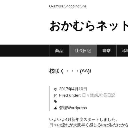
Okamura Shopping Site
おかむらネッ
商品
社長日記
味噌
珍
桜咲く・・・(^^)/
2017年4月10日
Filed under:
日々雑感
,
社長日記
管理Wordpress
いよいよ4月新年度スタートしました。
日々の流れが大変早く感じるのは私だけかな