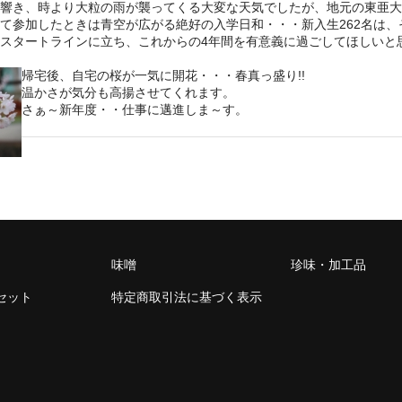
響き、時より大粒の雨が襲ってくる大変な天気でしたが、地元の東亜大
て参加したときは青空が広がる絶好の入学日和・・・新入生262名は、
スタートラインに立ち、これからの4年間を有意義に過ごしてほしいと
帰宅後、自宅の桜が一気に開花・・・春真っ盛り!!
温かさが気分も高揚させてくれます。
さぁ～新年度・・仕事に邁進しま～す。
味噌
珍味・加工品
セット
特定商取引法に基づく表示