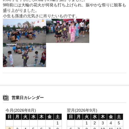
9時前には大輪の花火が何発も打ち上げられ、賑やかな祭りに観客も
鍋セット
盛り上がりました。
小生も孫達の元気さに肖りたいものです。
身欠き
その他ふぐセット
特定商取引法に基づく表示
営業日カレンダー
今月(2026年8月)
翌月(2026年9月)
日
月
火
水
木
金
土
日
月
火
水
木
金
土
1
1
2
3
4
5