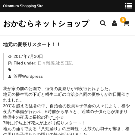
Okamura Shopping Site
0
おかむらネットショップ
商品
地元の夏祭りスタート！！
2017年7月30日
社長日記
Filed under:
日々雑感
,
社長日記
味噌
管理Wordpress
珍味・加工品
我が家の前の公園で、恒例の夏祭りが昨夜行われました。
地元の幡生宮の下町と幡生二町の自治会合同の夏祭りが昨日開催さ
天然とらふぐ
れました。
30℃を超える猛暑の中、自治会の役員や子供会の人々により、櫓や
国産とらふぐ
夜店の準備が行われ、6時前から早々と、近隣の子供たちが集まり、
準備中の夜店に長蛇の列(^_-)-☆
料理セット
7時に打ち上げ花火が上がり祭りスタート!!
地元の踊りである『八朔踊り』の三味線・太鼓のお囃子が響き、櫓
刺身セット
の周りを子供たちの踊りの輪が拡がりました。