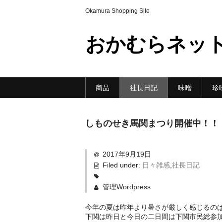
Okamura Shopping Site
おかむらネッ
商品
社長日記
味噌
珍
しものせき馬関まつり開催中！！
2017年9月19日
Filed under:
日々雑感
,
社長日記
管理Wordpress
今年の夏は昨年より暑さが厳しく感じるのは
下関は昨日と今日の二日間は下関市民総参加