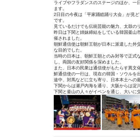
ライブやフラダンスのステージのほか、一
ます。
2日目の今夜は「平家踊総踊り大会」が見ど
です。
見ているだけでも伝統芸能の魅力、太鼓の
昨日は下関と姉妹締結をしている韓国釜山
催されました。
朝鮮通信使は朝鮮王朝が日本に派遣した外
な目的でした。
当時の日本は、朝鮮王朝とのみ対等で正式
し、両国の友好関係を深めました。
また、日本の民衆は通信使がもたらす異文化
鮮通信使の一行は、現在の韓国・ソウルを
途中、対馬などに立ち寄り、日本本土への
下関からは瀬戸内海を通り、大阪からは淀
下関と釜山の人々がイベンを通じ、大いに