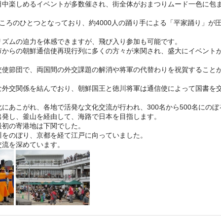
日中楽しめるイベントが多数催され、街全体がおまつりムード一色に包
ころのひとつとなっており、約4000人の踊り手による「平家踊り」が
リズムの迫力を体感できますが、飛び入り参加も可能です。
市からの朝鮮通信使再現行列に多くの方々が来関され、盛大にイベント
交使節団で、両国間の外交課題の解消や将軍の代替わりを祝賀すること
な外交関係を結んでおり、朝鮮国王と徳川将軍は通信使によって国書を
にあこがれ、各地で活発な文化交流が行われ、300名から500名にのぼ
出発し、釜山を経由して、海路で日本を目指します。
最初の寄港地は下関でした。
川をのぼり、京都を経て江戸に向っていました。
交流を深めています。