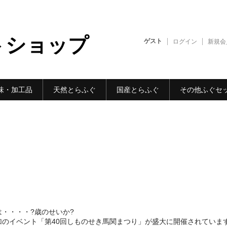
トショップ
ゲスト
ログイン
新規会
味・加工品
天然とらふぐ
国産とらふぐ
その他ふぐセ
・・・・?歳のせいか?
のイベント「第40回しものせき馬関まつり」が盛大に開催されていま