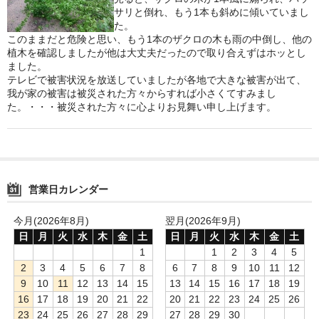
サリと倒れ、もう1本も斜めに傾いていまし
鍋セット
た。
このままだと危険と思い、もう1本のザクロの木も雨の中倒し、他の
植木を確認しましたが他は大丈夫だったので取り合えずはホッとし
身欠き
ました。
テレビで被害状況を放送していましたが各地で大きな被害が出て、
その他ふぐセット
我が家の被害は被災された方々からすれば小さくてすみまし
た。・・・被災された方々に心よりお見舞い申し上げます。
特定商取引法に基づく表示
営業日カレンダー
今月(2026年8月)
翌月(2026年9月)
日
月
火
水
木
金
土
日
月
火
水
木
金
土
1
1
2
3
4
5
2
3
4
5
6
7
8
6
7
8
9
10
11
12
9
10
11
12
13
14
15
13
14
15
16
17
18
19
16
17
18
19
20
21
22
20
21
22
23
24
25
26
23
24
25
26
27
28
29
27
28
29
30