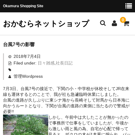
Okamura Shopping Site
0
おかむらネットショップ
商品
台風7号の影響
2018年7月4日
社長日記
Filed under:
日々雑感
,
社長日記
味噌
管理Wordpress
珍味・加工品
7月3日、台風7号の接近で、下関の小・中学校が休校そしてJR在来
線も運休するとのことで、我が社も急遽臨時休業にしました。
天然とらふぐ
台風の進路が久しぶりに東シナ海から長崎そして対馬から日本海に
向かうルートとなり、下関が台風の進路の東側に当たるので警戒が
国産とらふぐ
必要!!
しかし、午前中は大したことが無かったの
料理セット
で事務所で仕事をしていましたが、午後か
ら激しい雨と風の為、自宅が心配で帰って
刺身セット
見ると、ザクロの木が1本風に煽られ、バッ