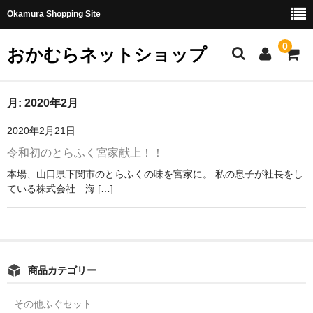
Okamura Shopping Site
0
おかむらネットショップ
商品
月:
2020年2月
2020年2月21日
社長日記
令和初のとらふく宮家献上！！
味噌
本場、山口県下関市のとらふくの味を宮家に。 私の息子が社長をし
ている株式会社 海 […]
珍味・加工品
天然とらふぐ
国産とらふぐ
商品カテゴリー
料理セット
その他ふぐセット
刺身セット