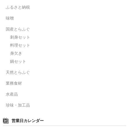
ふるさと納税
鍋セット
味噌
身欠き
国産とらふぐ
その他ふぐセット
刺身セット
料理セット
特定商取引法に基づく表示
身欠き
鍋セット
天然とらふぐ
業務食材
水産品
珍味・加工品
営業日カレンダー