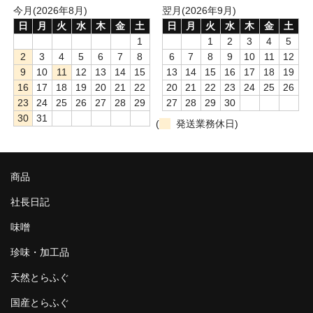
今月(2026年8月)
翌月(2026年9月)
日
月
火
水
木
金
土
日
月
火
水
木
金
土
1
1
2
3
4
5
2
3
4
5
6
7
8
6
7
8
9
10
11
12
9
10
11
12
13
14
15
13
14
15
16
17
18
19
16
17
18
19
20
21
22
20
21
22
23
24
25
26
23
24
25
26
27
28
29
27
28
29
30
30
31
(
発送業務休日)
商品
社長日記
味噌
珍味・加工品
天然とらふぐ
国産とらふぐ