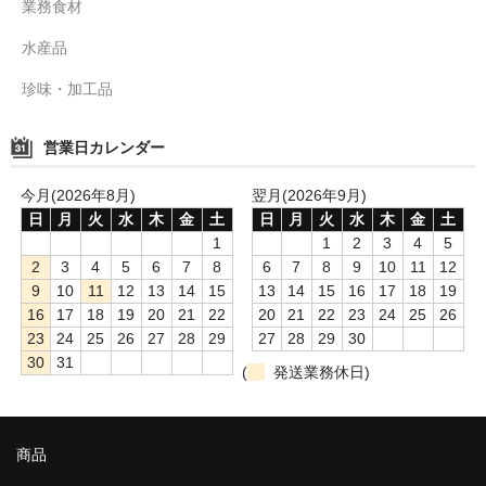
業務食材
水産品
珍味・加工品
営業日カレンダー
今月(2026年8月)
翌月(2026年9月)
日
月
火
水
木
金
土
日
月
火
水
木
金
土
1
1
2
3
4
5
2
3
4
5
6
7
8
6
7
8
9
10
11
12
9
10
11
12
13
14
15
13
14
15
16
17
18
19
16
17
18
19
20
21
22
20
21
22
23
24
25
26
23
24
25
26
27
28
29
27
28
29
30
30
31
(
発送業務休日)
商品