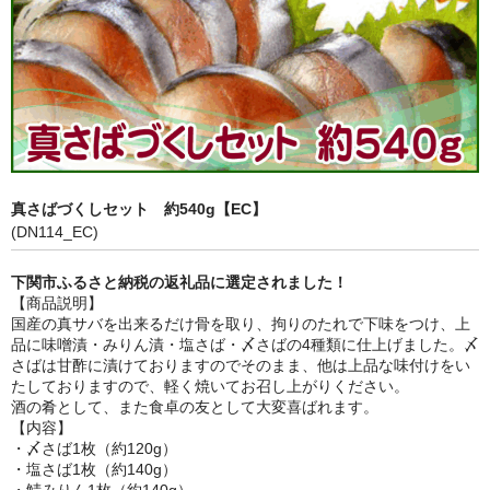
鍋セット
身欠き
その他ふぐセット
特定商取引法に基づく表示
真さばづくしセット 約540g【EC】
(DN114_EC)
下関市ふるさと納税の返礼品に選定されました！
【商品説明】
国産の真サバを出来るだけ骨を取り、拘りのたれで下味をつけ、上
品に味噌漬・みりん漬・塩さば・〆さばの4種類に仕上げました。〆
さばは甘酢に漬けておりますのでそのまま、他は上品な味付けをい
たしておりますので、軽く焼いてお召し上がりください。
酒の肴として、また食卓の友として大変喜ばれます。
【内容】
・〆さば1枚（約120g）
・塩さば1枚（約140g）