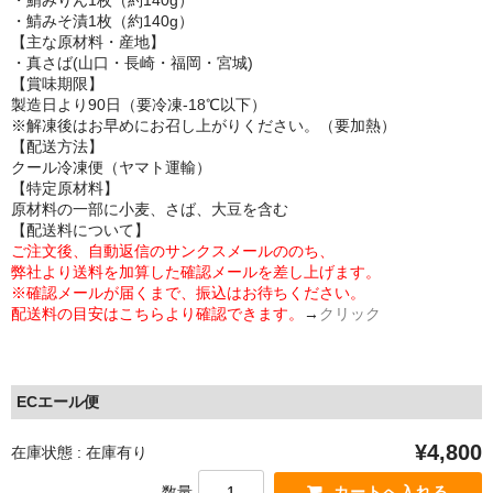
・鯖みりん1枚（約140g）
・鯖みそ漬1枚（約140g）
【主な原材料・産地】
・真さば(山口・長崎・福岡・宮城)
【賞味期限】
製造日より90日（要冷凍-18℃以下）
※解凍後はお早めにお召し上がりください。（要加熱）
【配送方法】
クール冷凍便（ヤマト運輸）
【特定原材料】
原材料の一部に小麦、さば、大豆を含む
【配送料について】
ご注文後、自動返信のサンクスメールののち、
弊社より送料を加算した確認メールを差し上げます。
※確認メールが届くまで、振込はお待ちください。
配送料の目安はこちらより確認できます。
→
クリック
ECエール便
¥4,800
在庫状態 : 在庫有り
数量