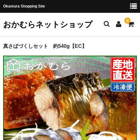
Okamura Shopping Site
0
おかむらネットショップ
商品
真さばづくしセット 約540g【EC】
社長日記
味噌
珍味・加工品
天然とらふぐ
国産とらふぐ
料理セット
刺身セット